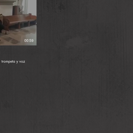
00:59
o, trompeta y voz