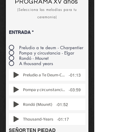
PROGRAMA XV años
(Selecciona las melodías para tu
ceremonia)
ENTRADA
*
Preludio a te deum - Charpentier
Pompa y circustancia - Elgar
Rondó - Mouret
A thousand years
-01:13
Preludio a Te Deum-Charpentier
-03:59
Pompa y circunstancia (elgar)
-01:52
Rondó (Mouret)
-01:17
Thousand-Years
SEÑOR TEN PIEDAD