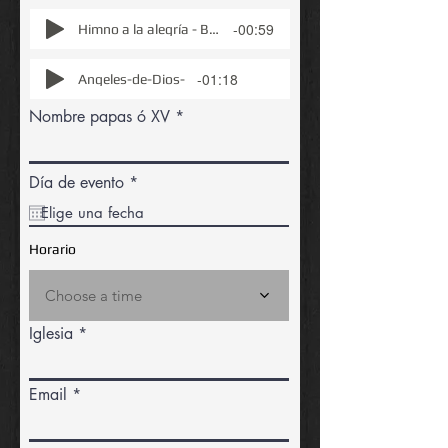
-00:59
Himno a la alegría - Beethoven
-01:18
Angeles-de-Dios-
Nombre papas ó XV
r
Día de evento
*
e
q
u
i
Horario
r
e
d
Choose a time
Iglesia
Email